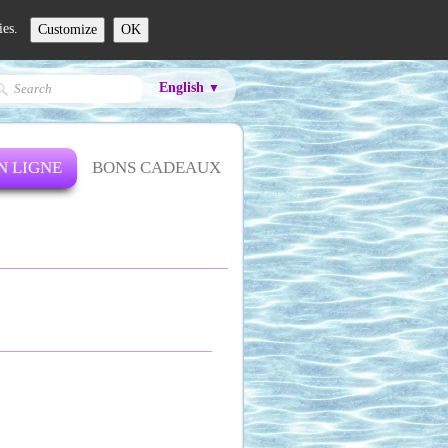
ies.
Customize
OK
English
▼
N LIGNE
BONS CADEAUX