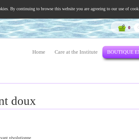
okies. By continuing to browse this website you are agreeing to our use of cook
0
Home
Care at the Institute
BOUTIQUE E
ant doux
olvant révolutionne