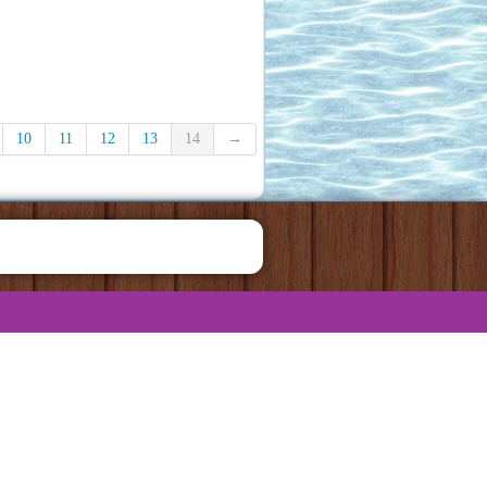
10
11
12
13
14
→