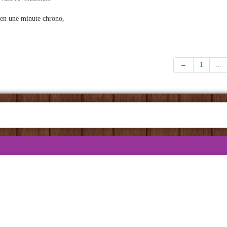
 en une minute chrono,
←
1
...