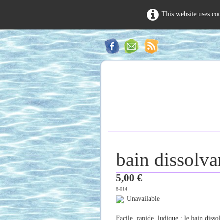
This website uses co
bain dissolv
5,00 €
8-014
Unavailable
Facile, rapide, ludique : le bain diss