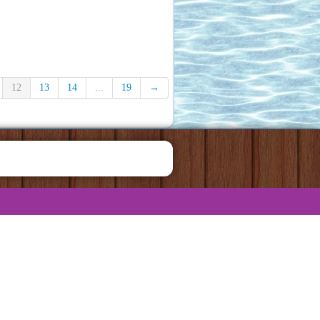
12
13
14
...
19
→