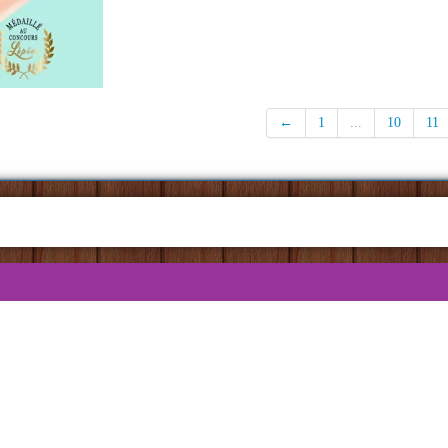
←
1
...
10
11