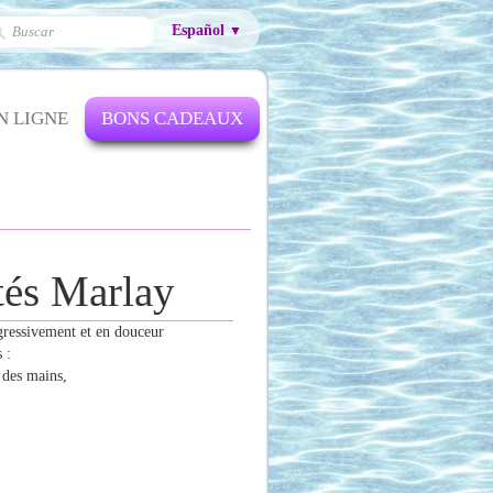
Español
▼
N LIGNE
BONS CADEAUX
ités Marlay
gressivement et en douceur
 :
t des mains,